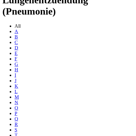
Lungenentzuendung
(Pneumonie)
All
A
B
C
D
E
F
G
H
I
J
K
L
M
N
O
P
Q
R
S
T