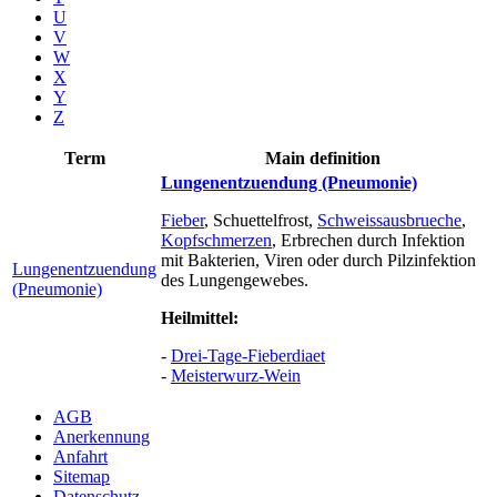
U
V
W
X
Y
Z
Term
Main definition
Lungenentzuendung (Pneumonie)
Fieber
, Schuettelfrost,
Schweissausbrueche
,
Kopfschmerzen
, Erbrechen durch Infektion
mit Bakterien, Viren oder durch Pilzinfektion
Lungenentzuendung
des Lungengewebes.
(Pneumonie)
Heilmittel:
-
Drei-Tage-Fieberdiaet
-
Meisterwurz-Wein
AGB
Anerkennung
Anfahrt
Sitemap
Datenschutz