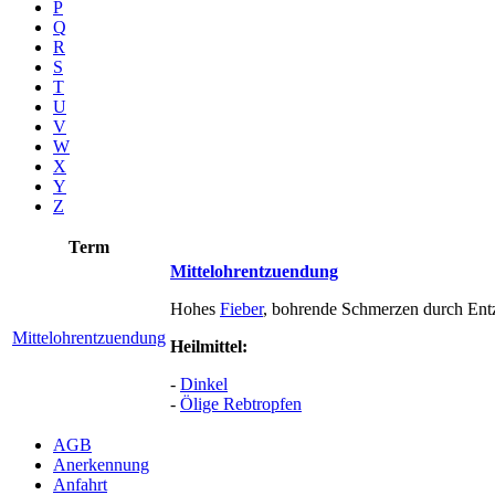
P
Q
R
S
T
U
V
W
X
Y
Z
Term
Mittelohrentzuendung
Hohes
Fieber
, bohrende Schmerzen durch Entz
Mittelohrentzuendung
Heilmittel:
-
Dinkel
-
Ölige Rebtropfen
AGB
Anerkennung
Anfahrt