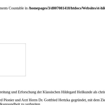
lements Countable in
/homepages/3/d807081418/htdocs/Websites/st-h
breitung und Erforschung der Klassischen Hildegard Heilkunde als chr
Pionier und Arzt Herrn Dr. Gottfried Hertzka gegründet, mit dem Zie
ksgesundheit zu verbreiten.