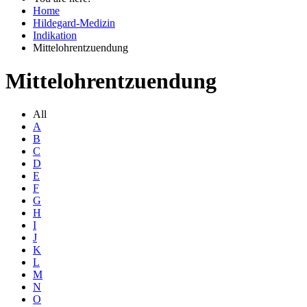
Home
Hildegard-Medizin
Indikation
Mittelohrentzuendung
Mittelohrentzuendung
All
A
B
C
D
E
F
G
H
I
J
K
L
M
N
O