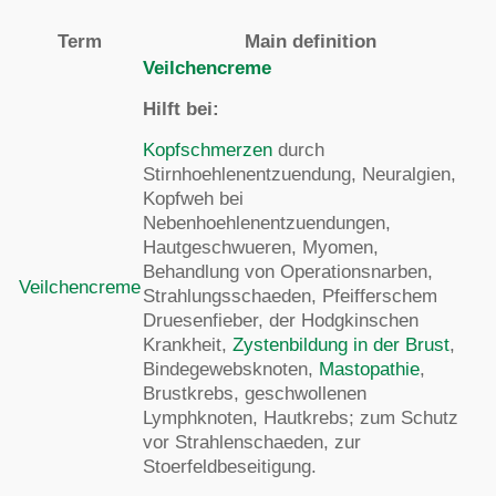
Term
Main definition
Veilchencreme
Hilft bei:
Kopfschmerzen
durch
Stirnhoehlenentzuendung, Neuralgien,
Kopfweh bei
Nebenhoehlenentzuendungen,
Hautgeschwueren, Myomen,
Behandlung von Operationsnarben,
Veilchencreme
Strahlungsschaeden, Pfeifferschem
Druesenfieber, der Hodgkinschen
Krankheit,
Zystenbildung in der Brust
,
Bindegewebsknoten,
Mastopathie
,
Brustkrebs, geschwollenen
Lymphknoten, Hautkrebs; zum Schutz
vor Strahlenschaeden, zur
Stoerfeldbeseitigung.