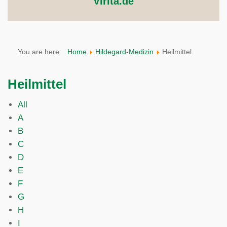
Virita.de
You are here:
Home
Hildegard-Medizin
Heilmittel
Heilmittel
All
A
B
C
D
E
F
G
H
I