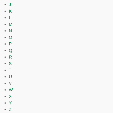
J
K
L
M
N
O
P
Q
R
S
T
U
V
W
X
Y
Z