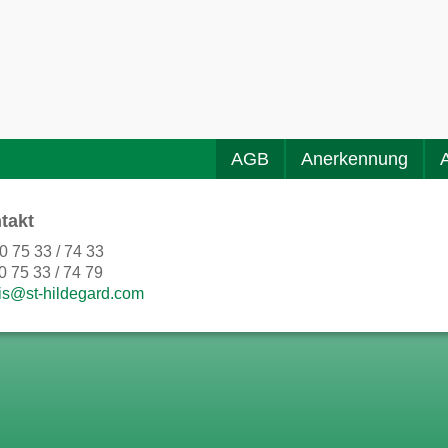
AGB
Anerkennung
takt
0 75 33 / 74 33
0 75 33 / 74 79
is@st-hildegard.com