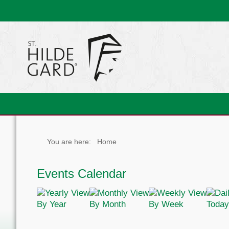
You are here:
Home
Events Calendar
By Year
By Month
By Week
Today