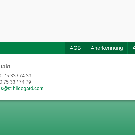
AGB
Anerkennung
takt
0 75 33 / 74 33
0 75 33 / 74 79
is@st-hildegard.com