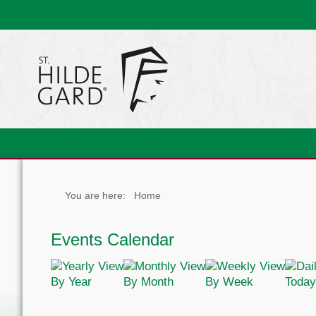
You are here:
Home
Events Calendar
By Year
By Month
By Week
Today