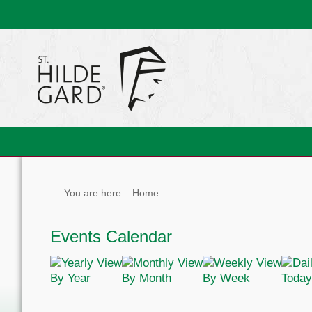
You are here:
Home
Events Calendar
By Year
By Month
By Week
Today