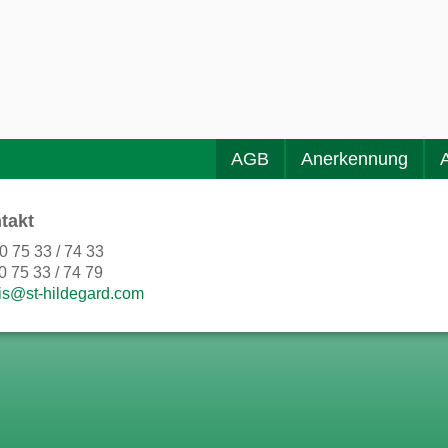
AGB
Anerkennung
takt
0 75 33 / 74 33
0 75 33 / 74 79
is@st-hildegard.com