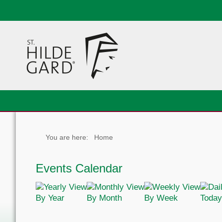
You are here:
Home
Events Calendar
By Year
By Month
By Week
Today