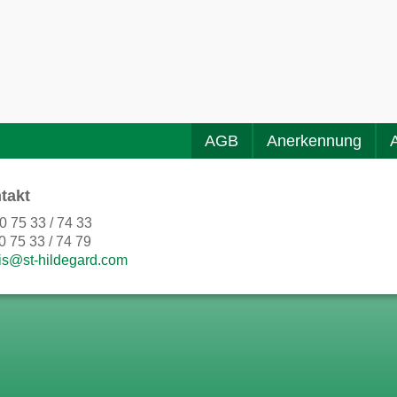
AGB
Anerkennung
takt
0 75 33 / 74 33
0 75 33 / 74 79
is@st-hildegard.com