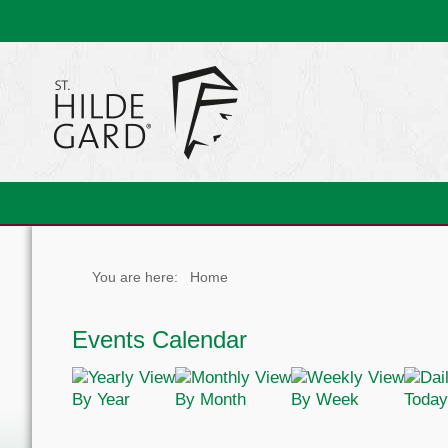
You are here:
Home
Events Calendar
By Year
By Month
By Week
Today