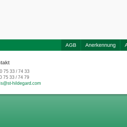
AGB
Anerkennung
takt
0 75 33 / 74 33
0 75 33 / 74 79
is@st-hildegard.com