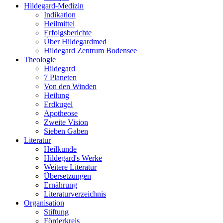
Hildegard-Medizin
Indikation
Heilmittel
Erfolgsberichte
Über Hildegardmed
Hildegard Zentrum Bodensee
Theologie
Hildegard
7 Planeten
Von den Winden
Heilung
Erdkugel
Apotheose
Zweite Vision
Sieben Gaben
Literatur
Heilkunde
Hildegard's Werke
Weitere Literatur
Übersetzungen
Ernährung
Literaturverzeichnis
Organisation
Stiftung
Förderkreis