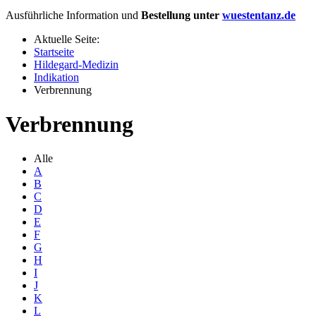
Ausführliche Information und
Bestellung unter
wuestentanz.de
Aktuelle Seite:
Startseite
Hildegard-Medizin
Indikation
Verbrennung
Verbrennung
Alle
A
B
C
D
E
F
G
H
I
J
K
L