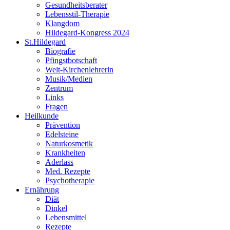
Gesundheitsberater
Lebensstil-Therapie
Klangdom
Hildegard-Kongress 2024
St.Hildegard
Biografie
Pfingstbotschaft
Welt-Kirchenlehrerin
Musik/Medien
Zentrum
Links
Fragen
Heilkunde
Prävention
Edelsteine
Naturkosmetik
Krankheiten
Aderlass
Med. Rezepte
Psychotherapie
Ernährung
Diät
Dinkel
Lebensmittel
Rezepte