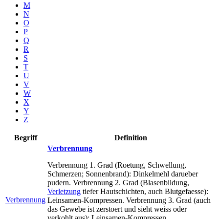
M
N
O
P
Q
R
S
T
U
V
W
X
Y
Z
Begriff
Definition
Verbrennung
Verbrennung 1. Grad (Roetung, Schwellung,
Schmerzen; Sonnenbrand): Dinkelmehl darueber
pudern. Verbrennung 2. Grad (Blasenbildung,
Verletzung
tiefer Hautschichten, auch Blutgefaesse):
Verbrennung
Leinsamen-Kompressen. Verbrennung 3. Grad (auch
das Gewebe ist zerstoert und sieht weiss oder
verkohlt aus): Leinsamen-Kompressen.