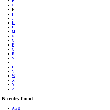
F
G
H
I
J
K
L
M
N
O
P
Q
R
S
T
U
V
W
X
Y
Z
No entry found
AGB