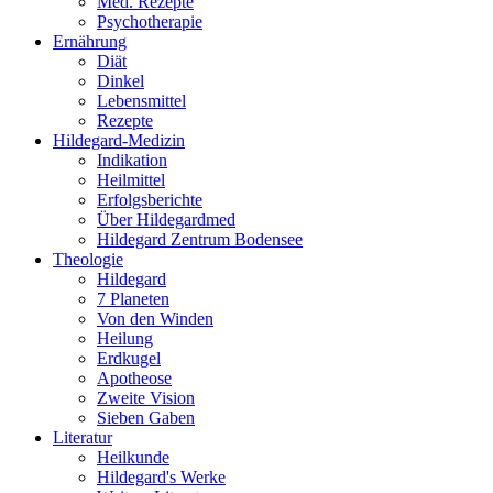
Med. Rezepte
Psychotherapie
Ernährung
Diät
Dinkel
Lebensmittel
Rezepte
Hildegard-Medizin
Indikation
Heilmittel
Erfolgsberichte
Über Hildegardmed
Hildegard Zentrum Bodensee
Theologie
Hildegard
7 Planeten
Von den Winden
Heilung
Erdkugel
Apotheose
Zweite Vision
Sieben Gaben
Literatur
Heilkunde
Hildegard's Werke