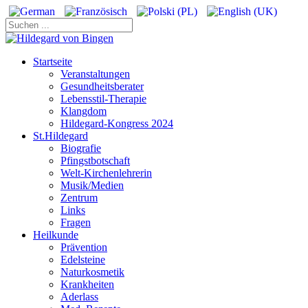
Startseite
Veranstaltungen
Gesundheitsberater
Lebensstil-Therapie
Klangdom
Hildegard-Kongress 2024
St.Hildegard
Biografie
Pfingstbotschaft
Welt-Kirchenlehrerin
Musik/Medien
Zentrum
Links
Fragen
Heilkunde
Prävention
Edelsteine
Naturkosmetik
Krankheiten
Aderlass