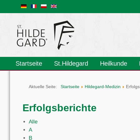
Startseite
St.Hildegard
Heilkunde
Veranstaltungen
Gesundheitsberater
Lebensstil-Therapie
Klangdom
Hildegard-Kongress 2024
Biografie
Pfingstbotschaft
Welt-Kirchenlehrerin
Musik/Medien
Zentrum
Links
Fragen
Prävention
Edelsteine
Naturkosmetik
Krankheiten
Aderlass
Med. Rezepte
Psychotherapie
Aktuelle Seite:
Startseite
Hildegard-Medizin
Erfolgs
Erfolgsberichte
Alle
A
B