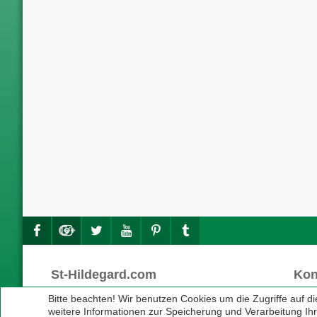
St-Hildegard.com
Kon
Die heilige Hildegard und Ihre Medizin
Fon 
Bitte beachten! Wir benutzen Cookies um die Zugriffe auf d
Fax 
weitere Informationen zur Speicherung und Verarbeitung Ih