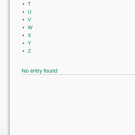
T
U
V
W
X
Y
Z
No entry found