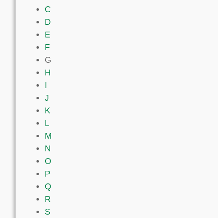
C
D
E
F
G
H
I
J
K
L
M
N
O
P
Q
R
S