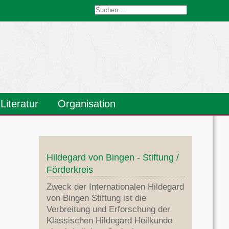
Literatur
Organisation
Heilkunde
Hildegard's Werke
Weitere Literatur
Übersetzungen
Ernährung
Literaturverzeichnis
Stiftung
Förderkreis
Anmeldung
Dr.Wighard Strehlow
Kontakt / Anfahrt
Hildegard von Bingen - Stiftung /
Förderkreis
Zweck der Internationalen Hildegard
von Bingen Stiftung ist die
Verbreitung und Erforschung der
Klassischen Hildegard Heilkunde